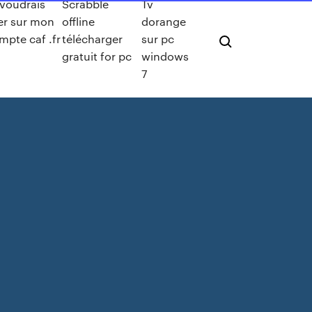
 voudrais
Scrabble
Tv
ler sur mon
offline
dorange
mpte caf .fr
télécharger
sur pc
gratuit for pc
windows
7