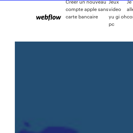
Créer un nouveau
Jeux
Je
compte apple sans
video
al
carte bancaire
yu gi oh
co
pc