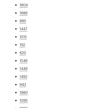
1804
1686
995
1447
1515
192
620
1546
1449
1492
943
1980
1095