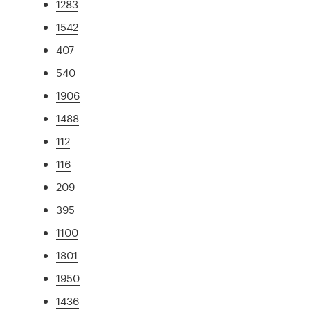
1283
1542
407
540
1906
1488
112
116
209
395
1100
1801
1950
1436