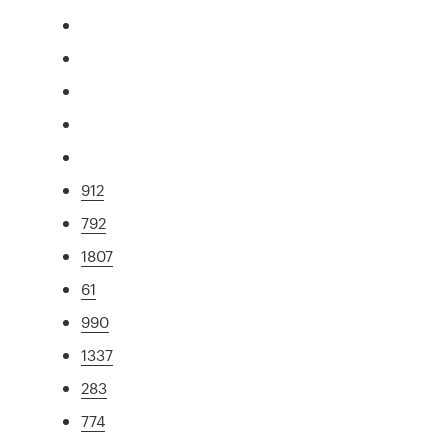
912
792
1807
61
990
1337
283
774