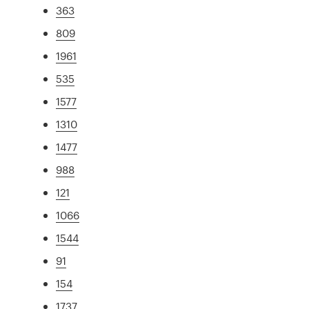
363
809
1961
535
1577
1310
1477
988
121
1066
1544
91
154
1737