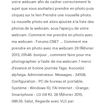
votre webcam afin de cadrer correctement le
sujet que vous souhaitez prendre en photo puis
cliquez sur le lien Prendre une nouvelle photo.
La nouvelle photo est alors ajoutée à la liste des
photos de la webcam, sous l'aperçu de votre
webcam. Comment me prendre en photo avec
ma webcam - Forums CNET ... Comment me
prendre en photo avec ma webcam 26 fÃ©vrier
2015, 01h46. bonjour , comment faire pour me
photographier a l'aide de ma webcam ? merci
d'avance et bonne journée Tags: Aucun(e)
alphega. Administrateur. Messages : 34108;
Configuration : PC de bureau et portable;
Système : Windows 10; FAI Internet : Orange;
Smartphone : LG G6 #2. 26 fÃ©vrier 2015,
08h35. Salut, Regarde avec VLC par