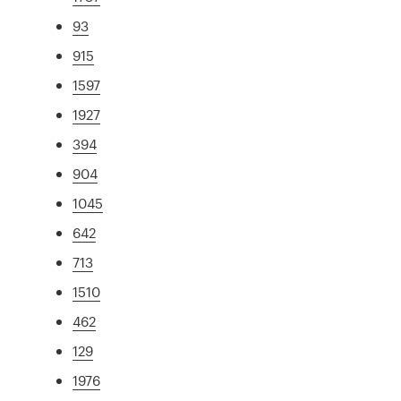
93
915
1597
1927
394
904
1045
642
713
1510
462
129
1976