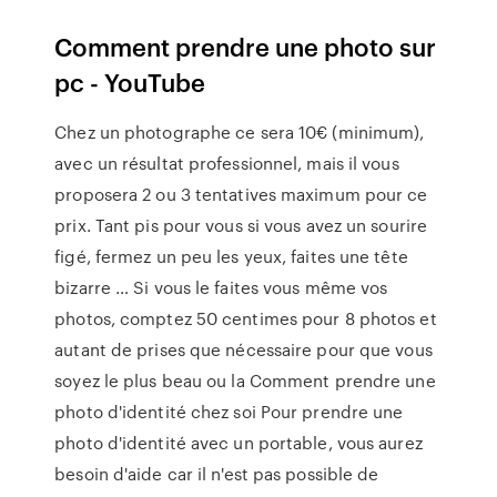
Comment prendre une photo sur
pc - YouTube
Chez un photographe ce sera 10€ (minimum),
avec un résultat professionnel, mais il vous
proposera 2 ou 3 tentatives maximum pour ce
prix. Tant pis pour vous si vous avez un sourire
figé, fermez un peu les yeux, faites une tête
bizarre … Si vous le faites vous même vos
photos, comptez 50 centimes pour 8 photos et
autant de prises que nécessaire pour que vous
soyez le plus beau ou la Comment prendre une
photo d'identité chez soi Pour prendre une
photo d'identité avec un portable, vous aurez
besoin d'aide car il n'est pas possible de