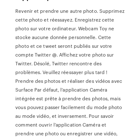
Revenir et prendre une autre photo. Supprimez
cette photo et réessayez. Enregistrez cette
photo sur votre ordinateur. Webcam Toy ne
stocke aucune donnée personnelle. Cette
photo et ce tweet seront publiés sur votre
compte Twitter @. Affichez votre photo sur
Twitter. Désolé, Twitter rencontre des
problèmes. Veuillez réessayer plus tard !
Prendre des photos et réaliser des vidéos avec
Surface Par défaut, l’application Caméra
intégrée est prête à prendre des photos, mais
vous pouvez passer facilement du mode photo
au mode vidéo, et inversement. Pour savoir
comment ouvrir l’application Caméra et
prendre une photo ou enregistrer une vidéo,